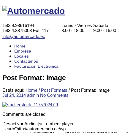
593.9.98616194
Lunes - Viernes
Sábado
593.4.3875008 Ext. 117
8.00 - 18.00
9.00 - 16.00
info@automercado.ec
Home
Empresa
Locales
Contáctanos
Facturación Electrónica
Post Format: Image
Estás aquí:
Home
/
Post Formats
/
Post Format: Image
Jul 24, 2014
admin
No Comments
Comments are closed.
Desactivar Audio:
[sc_embed_player
fileurl="http://automercado.ec/wp-