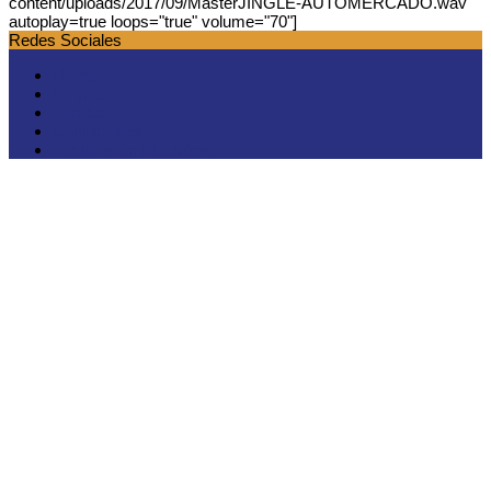
content/uploads/2017/09/MasterJINGLE-AUTOMERCADO.wav"
autoplay=true loops="true" volume="70"]
Redes Sociales
Home
Empresa
Locales
Contáctanos
Facturación Electrónica